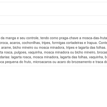
ra da manga e seu controle, tendo como praga-chave a mosca-das-frut
roca, acaros, cochonilhas, tripes, formigas cortadeiras e Irapua. Cont
va arame, bicho mineiro ou mosca minadora, tripes e lagarta das folhas
rta rosca, pulgoes, vaquinha, mosca minadora ou bicho mineiro, brocas
rias: lagarta rosca, mosca minadora, lagarta das folhas, vaquinha, b
roca pequena do fruto, microacaros ou acaro do brozeamento e traca d