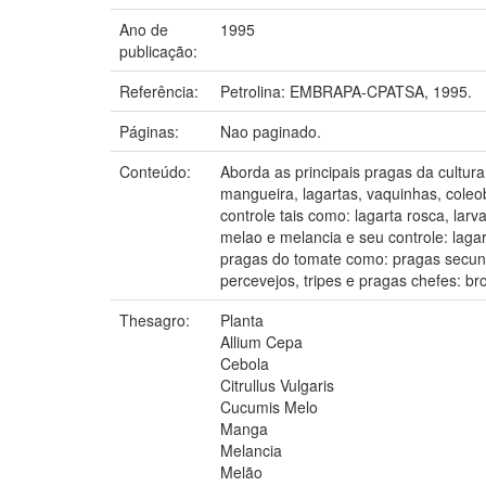
Ano de
1995
publicação:
Referência:
Petrolina: EMBRAPA-CPATSA, 1995.
Páginas:
Nao paginado.
Conteúdo:
Aborda as principais pragas da cultu
mangueira, lagartas, vaquinhas, coleob
controle tais como: lagarta rosca, lar
melao e melancia e seu controle: laga
pragas do tomate como: pragas secunda
percevejos, tripes e pragas chefes: b
Thesagro:
Planta
Allium Cepa
Cebola
Citrullus Vulgaris
Cucumis Melo
Manga
Melancia
Melão