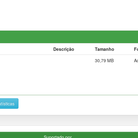
Descrição
Tamanho
F
30,79 MB
A
tísticas
Suportado por