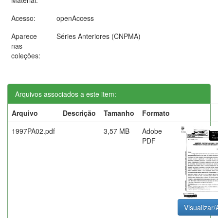
Acesso:
openAccess
Aparece
Séries Anteriores (CNPMA)
nas
coleções:
Arquivos associados a este item:
Arquivo
Descrição
Tamanho
Formato
1997PA02.pdf
3,57 MB
Adobe
PDF
Visualizar/