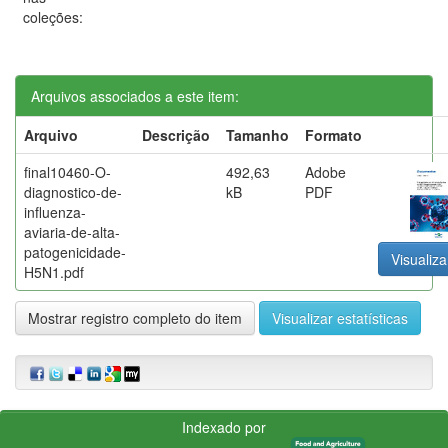
coleções:
Arquivos associados a este item:
Arquivo
Descrição
Tamanho
Formato
final10460-O-
492,63
Adobe
diagnostico-de-
kB
PDF
influenza-
aviaria-de-alta-
patogenicidade-
Visualiza
H5N1.pdf
Mostrar registro completo do item
Visualizar estatísticas
Indexado por