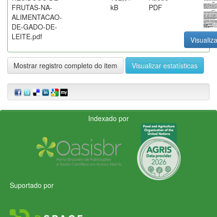
FRUTAS-NA-
kB
PDF
ALIMENTACAO-
DE-GADO-DE-
LEITE.pdf
Visualiza
Mostrar registro completo do item
Visualizar estatísticas
Indexado por
Suportado por