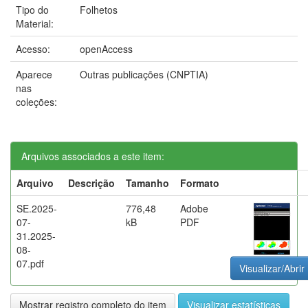
Tipo do
Folhetos
Material:
Acesso:
openAccess
Aparece
Outras publicações (CNPTIA)
nas
coleções:
Arquivos associados a este item:
Arquivo
Descrição
Tamanho
Formato
SE.2025-
776,48
Adobe
07-
kB
PDF
31.2025-
08-
07.pdf
Visualizar/Abrir
Mostrar registro completo do item
Visualizar estatísticas