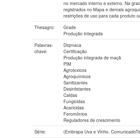
no mercado interno e externo. Na grade
registrados no Mapa e demais agroquím
restrições de uso para cada produto ou
Thesagro:
Grade
Produção Integrada
Palavras-
Dtqmaca
chave:
Certificação
Produção integrada de maçã
PIM
Agrotoxicos
Agroquímicos
Sanitizantes
Desinfetantes
Caldas
Fungicidas
Acaricidas
Feromônios
Reguladores de crescimento
Série:
(Embrapa Uva e Vinho. ComunicadoTé