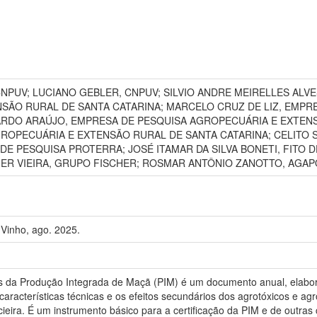
CNPUV; LUCIANO GEBLER, CNPUV; SILVIO ANDRE MEIRELLES ALVE
SÃO RURAL DE SANTA CATARINA; MARCELO CRUZ DE LIZ, EMPR
ARDO ARAÚJO, EMPRESA DE PESQUISA AGROPECUÁRIA E EXTEN
ROPECUÁRIA E EXTENSÃO RURAL DE SANTA CATARINA; CELITO 
DE PESQUISA PROTERRA; JOSÉ ITAMAR DA SILVA BONETI, FITO
R VIEIRA, GRUPO FISCHER; ROSMAR ANTÔNIO ZANOTTO, AGAP
Vinho, ago. 2025.
os da Produção Integrada de Maçã (PIM) é um documento anual, elab
características técnicas e os efeitos secundários dos agrotóxicos e agr
eira. É um instrumento básico para a certificação da PIM e de outras 