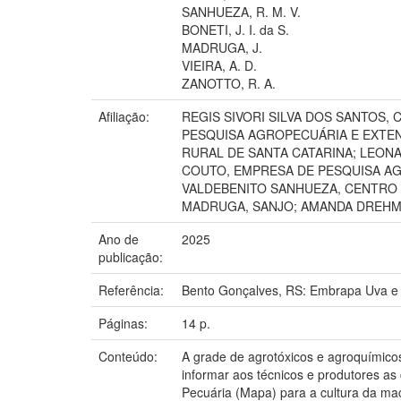
SANHUEZA, R. M. V.
BONETI, J. I. da S.
MADRUGA, J.
VIEIRA, A. D.
ZANOTTO, R. A.
Afiliação:
REGIS SIVORI SILVA DOS SANTOS, 
PESQUISA AGROPECUÁRIA E EXTEN
RURAL DE SANTA CATARINA; LEON
COUTO, EMPRESA DE PESQUISA AG
VALDEBENITO SANHUEZA, CENTRO 
MADRUGA, SANJO; AMANDA DREHME
Ano de
2025
publicação:
Referência:
Bento Gonçalves, RS: Embrapa Uva e 
Páginas:
14 p.
Conteúdo:
A grade de agrotóxicos e agroquímic
informar aos técnicos e produtores as 
Pecuária (Mapa) para a cultura da maci