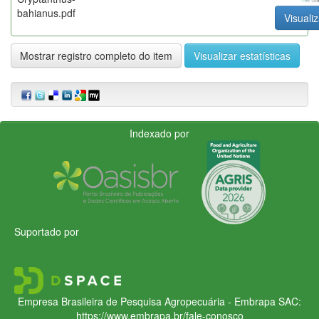
bahianus.pdf
Visualiz
Mostrar registro completo do item
Visualizar estatísticas
Indexado por
Suportado por
Empresa Brasileira de Pesquisa Agropecuária - Embrapa
SAC:
https://www.embrapa.br/fale-conosco