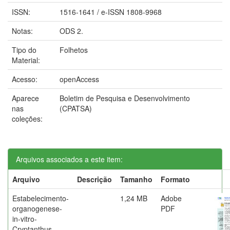
ISSN:
1516-1641 / e-ISSN 1808-9968
Notas:
ODS 2.
Tipo do
Folhetos
Material:
Acesso:
openAccess
Aparece
Boletim de Pesquisa e Desenvolvimento
nas
(CPATSA)
coleções:
Arquivos associados a este item:
Arquivo
Descrição
Tamanho
Formato
Estabelecimento-
1,24 MB
Adobe
organogenese-
PDF
in-vitro-
Cryptanthus-