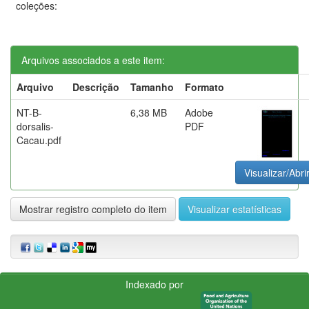
coleções:
Arquivos associados a este item:
Arquivo
Descrição
Tamanho
Formato
NT-B-
6,38 MB
Adobe
dorsalis-
PDF
Cacau.pdf
Visualizar/Abri
Mostrar registro completo do item
Visualizar estatísticas
Indexado por