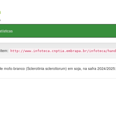
atísticas
 item:
http://www.infoteca.cnptia.embrapa.br/infoteca/hand
e de mofo-branco (Sclerotinia sclerotiorum) em soja, na safra 2024/202