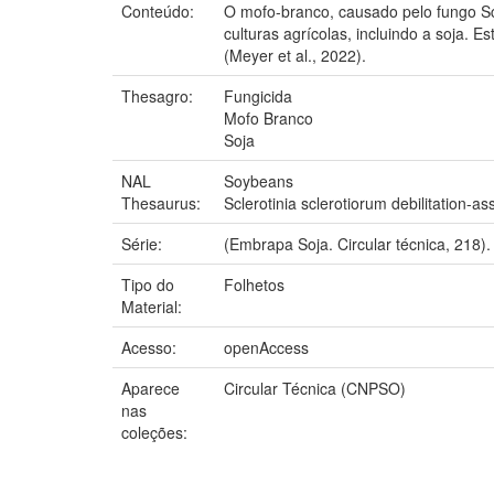
Conteúdo:
O mofo-branco, causado pelo fungo Scle
culturas agrícolas, incluindo a soja.
(Meyer et al., 2022).
Thesagro:
Fungicida
Mofo Branco
Soja
NAL
Soybeans
Thesaurus:
Sclerotinia sclerotiorum debilitation-a
Série:
(Embrapa Soja. Circular técnica, 218).
Tipo do
Folhetos
Material:
Acesso:
openAccess
Aparece
Circular Técnica (CNPSO)
nas
coleções: