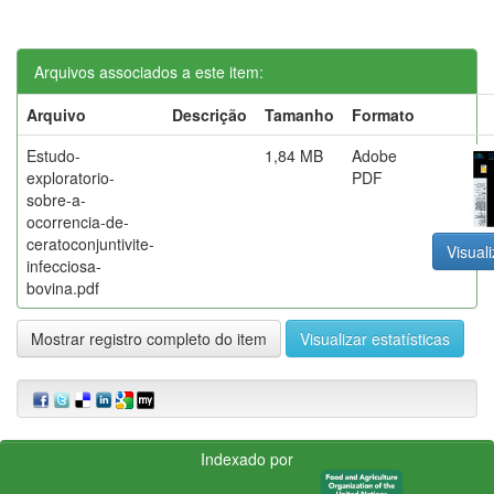
Arquivos associados a este item:
Arquivo
Descrição
Tamanho
Formato
Estudo-
1,84 MB
Adobe
exploratorio-
PDF
sobre-a-
ocorrencia-de-
ceratoconjuntivite-
Visuali
infecciosa-
bovina.pdf
Mostrar registro completo do item
Visualizar estatísticas
Indexado por