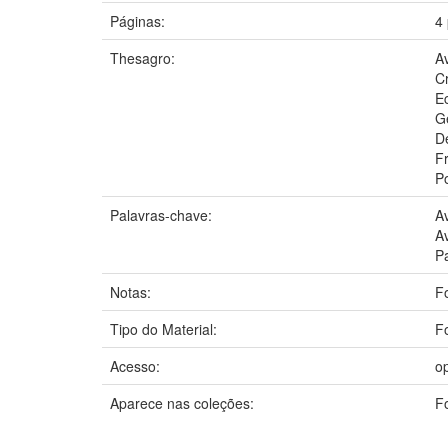
Páginas:
4 
Thesagro:
Av
C
E
G
D
F
P
Palavras-chave:
Av
Av
P
Notas:
Fo
Tipo do Material:
F
Acesso:
o
Aparece nas coleções:
Fo