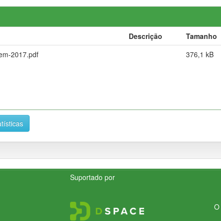
Descrição
Tamanho
-em-2017.pdf
376,1 kB
tísticas
Suportado por
O 