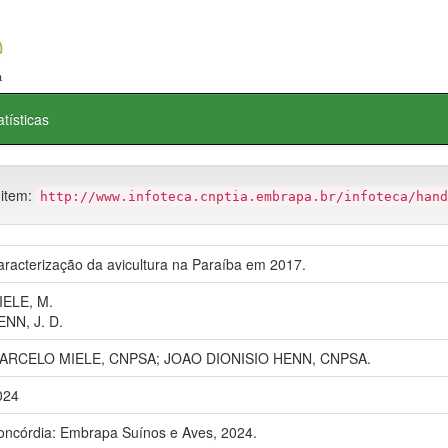
atísticas
 item:
http://www.infoteca.cnptia.embrapa.br/infoteca/hand
aracterização da avicultura na Paraíba em 2017.
IELE, M.
ENN, J. D.
ARCELO MIELE, CNPSA; JOAO DIONISIO HENN, CNPSA.
024
oncórdia: Embrapa Suínos e Aves, 2024.