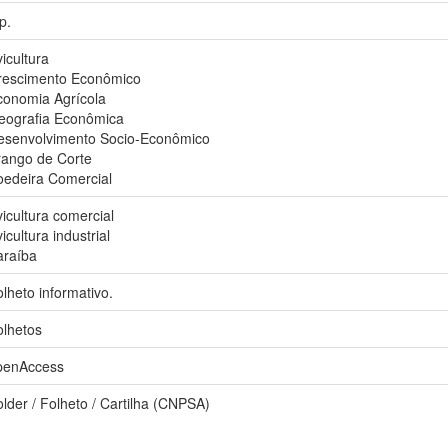
p.
icultura
rescimento Econômico
conomia Agrícola
eografia Econômica
esenvolvimento Socio-Econômico
rango de Corte
oedeira Comercial
icultura comercial
icultura industrial
araíba
lheto informativo.
olhetos
penAccess
lder / Folheto / Cartilha (CNPSA)