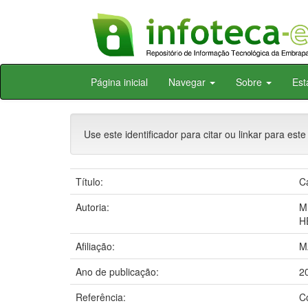
Skip
Página inicial
Navegar
Sobre
Est
navigation
Use este identificador para citar ou linkar para este
Título:
C
Autoria:
M
H
Afiliação:
M
Ano de publicação:
2
Referência:
C