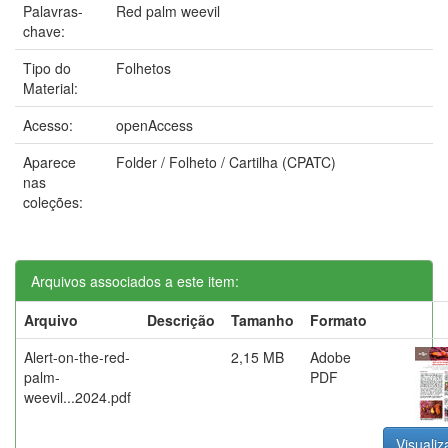
Palavras-
Red palm weevil
chave:
Tipo do
Folhetos
Material:
Acesso:
openAccess
Aparece
Folder / Folheto / Cartilha (CPATC)
nas
coleções:
Arquivos associados a este item:
Arquivo
Descrição
Tamanho
Formato
Alert-on-the-red-
2,15 MB
Adobe
palm-
PDF
weevil...2024.pdf
Visualiz