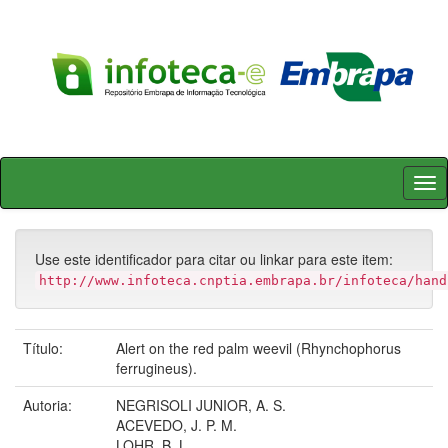
Skip
navigation
Use este identificador para citar ou linkar para este item:
http://www.infoteca.cnptia.embrapa.br/infoteca/hand
Título:
Alert on the red palm weevil (Rhynchophorus
ferrugineus).
Autoria:
NEGRISOLI JUNIOR, A. S.
ACEVEDO, J. P. M.
LOHR, B. L.