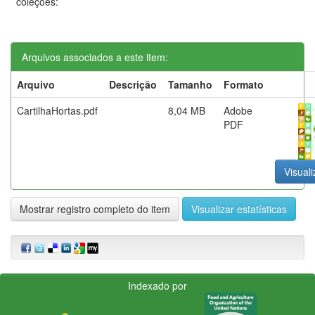
coleções:
Arquivos associados a este item:
Arquivo
Descrição
Tamanho
Formato
CartilhaHortas.pdf
8,04 MB
Adobe
PDF
Visuali
Mostrar registro completo do item
Visualizar estatísticas
Indexado por