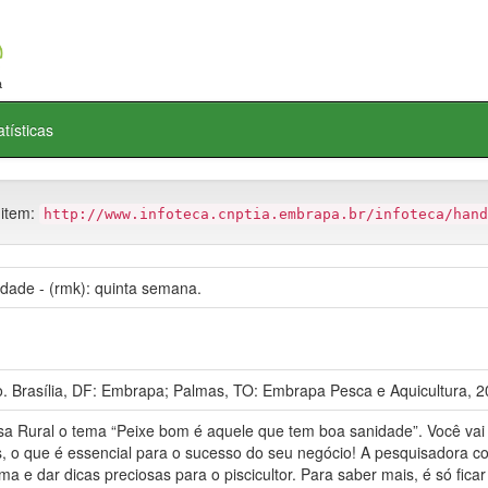
atísticas
 item:
http://www.infoteca.cnptia.embrapa.br/infoteca/hand
dade - (rmk): quinta semana.
 Brasília, DF: Embrapa; Palmas, TO: Embrapa Pesca e Aquicultura, 2
 Rural o tema “Peixe bom é aquele que tem boa sanidade”. Você vai
s, o que é essencial para o sucesso do seu negócio! A pesquisadora c
ema e dar dicas preciosas para o piscicultor. Para saber mais, é só fic