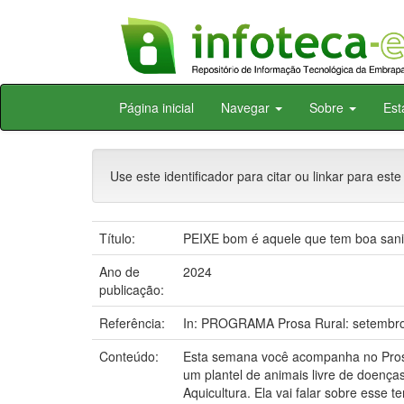
Skip
Página inicial
Navegar
Sobre
Est
navigation
Use este identificador para citar ou linkar para este
Título:
PEIXE bom é aquele que tem boa sani
Ano de
2024
publicação:
Referência:
In: PROGRAMA Prosa Rural: setembro.
Conteúdo:
Esta semana você acompanha no Prosa
um plantel de animais livre de doença
Aquicultura. Ela vai falar sobre esse t