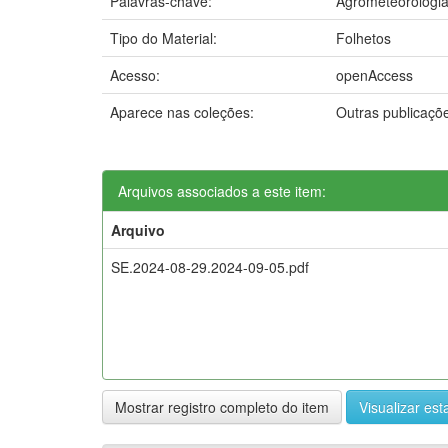
Palavras-chave:
Agrometeorologi
Tipo do Material:
Folhetos
Acesso:
openAccess
Aparece nas coleções:
Outras publicaçõ
Arquivos associados a este item:
Arquivo
SE.2024-08-29.2024-09-05.pdf
Mostrar registro completo do item
Visualizar esta