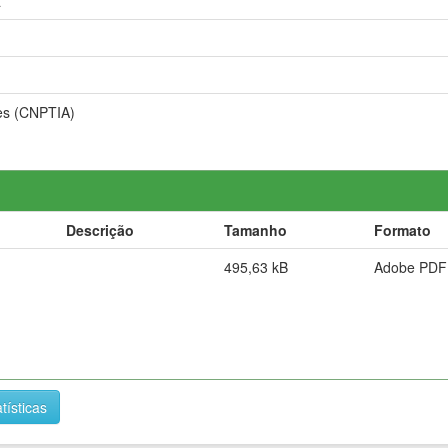
a
es (CNPTIA)
Descrição
Tamanho
Formato
495,63 kB
Adobe PDF
tísticas