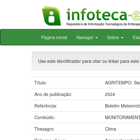
Skip
Página inicial
Navegar
Sobre
Est
navigation
Use este identificador para citar ou linkar para este
Título:
AGRITEMPO: Sist
Ano de publicação:
2024
Referência:
Boletim Meteoroló
Conteúdo:
MONITORAMENT
Thesagro:
Clima