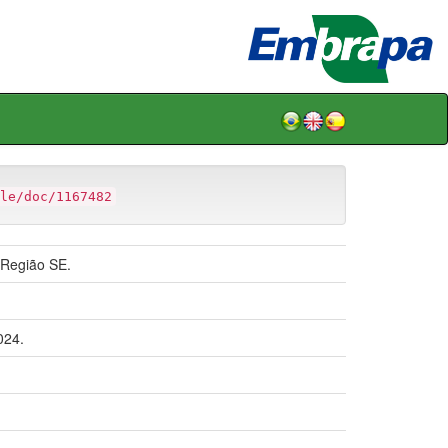
le/doc/1167482
 Região SE.
024.