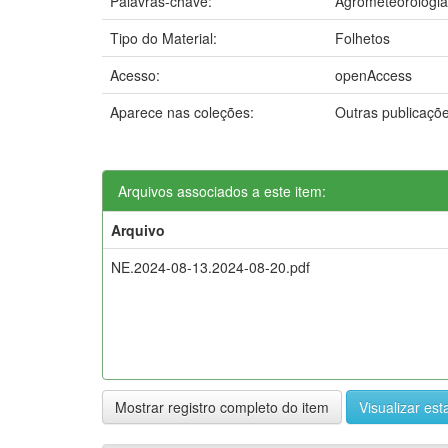
Palavras-chave:
Agrometeorologia
Tipo do Material:
Folhetos
Acesso:
openAccess
Aparece nas coleções:
Outras publicaçõ
Arquivos associados a este item:
Arquivo
NE.2024-08-13.2024-08-20.pdf
Mostrar registro completo do item
Visualizar esta