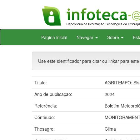
Skip
Página inicial
Navegar
Sobre
Est
navigation
Use este identificador para citar ou linkar para este
Título:
AGRITEMPO: Siste
Ano de publicação:
2024
Referência:
Boletim Meteoroló
Conteúdo:
MONITORAMENTO
Thesagro:
Clima