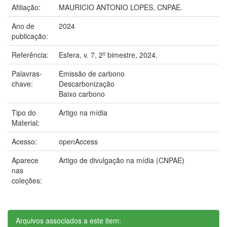
Afiliação:
MAURICIO ANTONIO LOPES, CNPAE.
Ano de
2024
publicação:
Referência:
Esfera, v. 7, 2º bimestre, 2024.
Palavras-
Emissão de carbono
chave:
Descarbonização
Baixo carbono
Tipo do
Artigo na mídia
Material:
Acesso:
openAccess
Aparece
Artigo de divulgação na mídia (CNPAE)
nas
coleções:
Arquivos associados a este item: