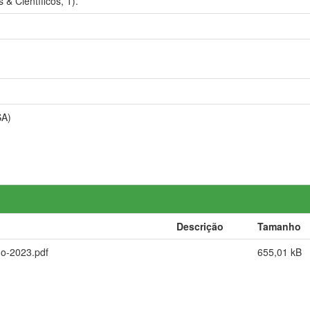
& Científicos, 1).
SA)
Descrição
Tamanho
do-2023.pdf
655,01 kB