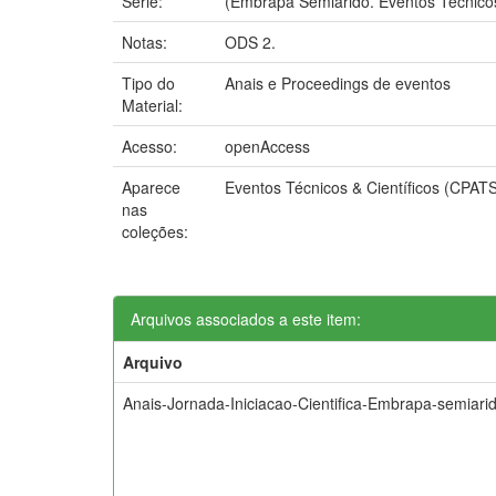
Série:
(Embrapa Semiárido. Eventos Técnicos 
Notas:
ODS 2.
Tipo do
Anais e Proceedings de eventos
Material:
Acesso:
openAccess
Aparece
Eventos Técnicos & Científicos (CPAT
nas
coleções:
Arquivos associados a este item:
Arquivo
Anais-Jornada-Iniciacao-Cientifica-Embrapa-semiari