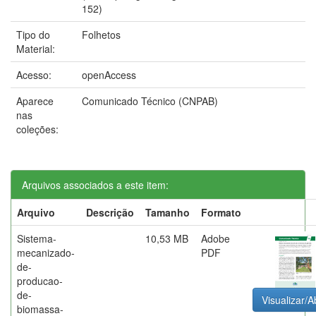
152)
Tipo do
Folhetos
Material:
Acesso:
openAccess
Aparece
Comunicado Técnico (CNPAB)
nas
coleções:
Arquivos associados a este item:
Arquivo
Descrição
Tamanho
Formato
Sistema-
10,53 MB
Adobe
mecanizado-
PDF
de-
producao-
de-
Visualizar/A
biomassa-