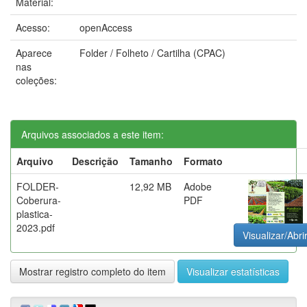
Material:
Acesso:
openAccess
Aparece
Folder / Folheto / Cartilha (CPAC)
nas
coleções:
Arquivos associados a este item:
Arquivo
Descrição
Tamanho
Formato
FOLDER-
12,92 MB
Adobe
Coberura-
PDF
plastica-
2023.pdf
Visualizar/Abri
Mostrar registro completo do item
Visualizar estatísticas