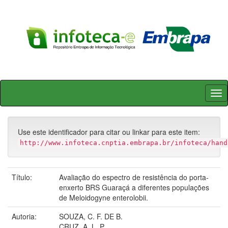
Skip
navigation
Use este identificador para citar ou linkar para este item:
http://www.infoteca.cnptia.embrapa.br/infoteca/hand
Título:
Avaliação do espectro de resistência do porta-
enxerto BRS Guaraçá a diferentes populações
de Meloidogyne enterolobii.
Autoria:
SOUZA, C. F. DE B.
CRUZ, A. L. P.