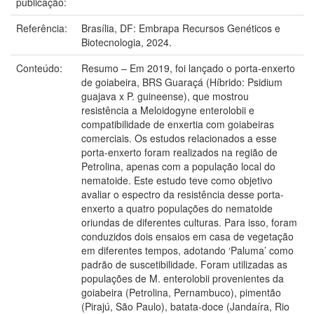
publicação:
Referência:
Brasília, DF: Embrapa Recursos Genéticos e
Biotecnologia, 2024.
Conteúdo:
Resumo – Em 2019, foi lançado o porta-enxerto
de goiabeira, BRS Guaraçá (Híbrido: Psidium
guajava x P. guineense), que mostrou
resistência a Meloidogyne enterolobii e
compatibilidade de enxertia com goiabeiras
comerciais. Os estudos relacionados a esse
porta-enxerto foram realizados na região de
Petrolina, apenas com a população local do
nematoide. Este estudo teve como objetivo
avaliar o espectro da resistência desse porta-
enxerto a quatro populações do nematoide
oriundas de diferentes culturas. Para isso, foram
conduzidos dois ensaios em casa de vegetação
em diferentes tempos, adotando ‘Paluma’ como
padrão de suscetibilidade. Foram utilizadas as
populações de M. enterolobii provenientes da
goiabeira (Petrolina, Pernambuco), pimentão
(Pirajú, São Paulo), batata-doce (Jandaíra, Rio