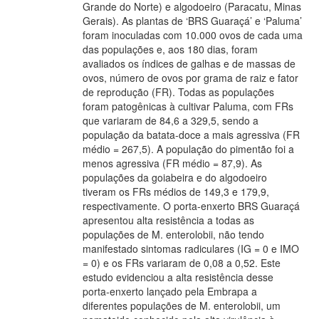
Grande do Norte) e algodoeiro (Paracatu, Minas
Gerais). As plantas de ‘BRS Guaraçá’ e ‘Paluma’
foram inoculadas com 10.000 ovos de cada uma
das populações e, aos 180 dias, foram
avaliados os índices de galhas e de massas de
ovos, número de ovos por grama de raiz e fator
de reprodução (FR). Todas as populações
foram patogênicas à cultivar Paluma, com FRs
que variaram de 84,6 a 329,5, sendo a
população da batata-doce a mais agressiva (FR
médio = 267,5). A população do pimentão foi a
menos agressiva (FR médio = 87,9). As
populações da goiabeira e do algodoeiro
tiveram os FRs médios de 149,3 e 179,9,
respectivamente. O porta-enxerto BRS Guaraçá
apresentou alta resistência a todas as
populações de M. enterolobii, não tendo
manifestado sintomas radiculares (IG = 0 e IMO
= 0) e os FRs variaram de 0,08 a 0,52. Este
estudo evidenciou a alta resistência desse
porta-enxerto lançado pela Embrapa a
diferentes populações de M. enterolobii, um