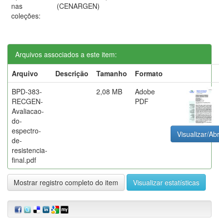
nas
(CENARGEN)
coleções:
Arquivos associados a este item:
Arquivo
Descrição
Tamanho
Formato
BPD-383-
2,08 MB
Adobe
RECGEN-
PDF
Avaliacao-
do-
espectro-
Visualizar/Abr
de-
resistencia-
final.pdf
Mostrar registro completo do item
Visualizar estatísticas