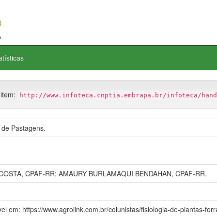
atísticas
 item:
http://www.infoteca.cnptia.embrapa.br/infoteca/hand
 de Pastagens.
OSTA, CPAF-RR; AMAURY BURLAMAQUI BENDAHAN, CPAF-RR.
el em: https://www.agrolink.com.br/colunistas/fisiologia-de-plantas-for