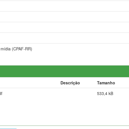
a mídia (CPAF-RR)
Descrição
Tamanho
df
533,4 kB