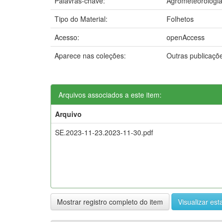
Palavras-chave:
Agrometeorologi
Tipo do Material:
Folhetos
Acesso:
openAccess
Aparece nas coleções:
Outras publicaçõ
Arquivos associados a este item:
Arquivo
SE.2023-11-23.2023-11-30.pdf
Mostrar registro completo do item
Visualizar esta