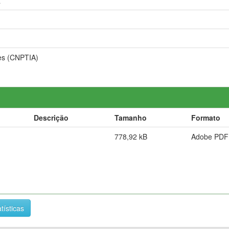
a
es (CNPTIA)
Descrição
Tamanho
Formato
778,92 kB
Adobe PDF
tísticas