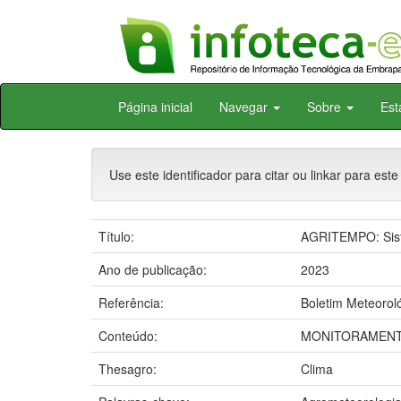
Skip
Página inicial
Navegar
Sobre
Est
navigation
Use este identificador para citar ou linkar para este
Título:
AGRITEMPO: Sist
Ano de publicação:
2023
Referência:
Boletim Meteorol
Conteúdo:
MONITORAMENT
Thesagro:
Clima