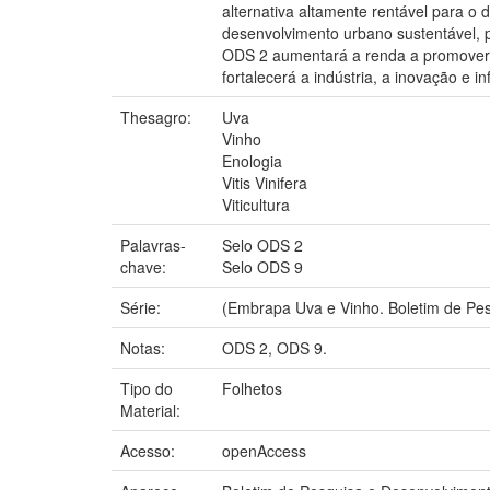
alternativa altamente rentável para o 
desenvolvimento urbano sustentável, 
ODS 2 aumentará a renda a promoverá u
fortalecerá a indústria, a inovação e i
Thesagro:
Uva
Vinho
Enologia
Vitis Vinifera
Viticultura
Palavras-
Selo ODS 2
chave:
Selo ODS 9
Série:
(Embrapa Uva e Vinho. Boletim de Pes
Notas:
ODS 2, ODS 9.
Tipo do
Folhetos
Material:
Acesso:
openAccess