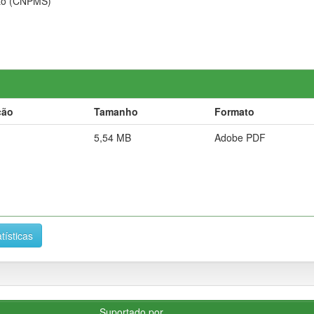
nto (CNPMS)
ção
Tamanho
Formato
5,54 MB
Adobe PDF
tísticas
Suportado por