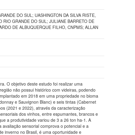
RANDE DO SUL; UASHINGTON DA SILVA RISTE,
O RIO GRANDE DO SUL; JULIANE BARRETO DE
CARDO DE ALBUQUERQUE FILHO, CNPMS; ALLAN
ra. O objetivo deste estudo foi realizar uma
região não possui histórico com videiras, podendo
foi implantado em 2018 em uma propriedade no bioma
onnay e Sauvignon Blanc) e seis tintas (Cabernet
os (2021 e 2022), através da caracterização
sensoriais dos vinhos, entre espumantes, brancos e
que a produtividade variou de 3 a 26 ton ha-1. A
 avaliação sensorial comprova o potencial e a
 de inverno no Brasil, é uma oportunidade e