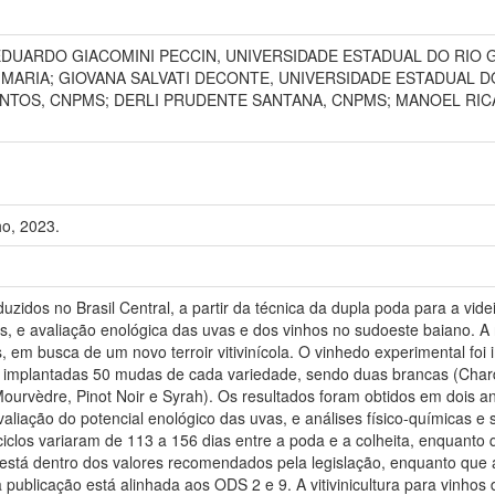
 EDUARDO GIACOMINI PECCIN, UNIVERSIDADE ESTADUAL DO RIO G
MARIA; GIOVANA SALVATI DECONTE, UNIVERSIDADE ESTADUAL D
SANTOS, CNPMS; DERLI PRUDENTE SANTANA, CNPMS; MANOEL RI
o, 2023.
zidos no Brasil Central, a partir da técnica da dupla poda para a videi
s, e avaliação enológica das uvas e dos vinhos no sudoeste baiano. A 
s, em busca de um novo terroir vitivinícola. O vinhedo experimental 
m implantadas 50 mudas de cada variedade, sendo duas brancas (Chard
urvèdre, Pinot Noir e Syrah). Os resultados foram obtidos em dois an
liação do potencial enológico das uvas, e análises físico-químicas e 
iclos variaram de 113 a 156 dias entre a poda e a colheita, enquanto 
está dentro dos valores recomendados pela legislação, enquanto que a
a publicação está alinhada aos ODS 2 e 9. A vitivinicultura para vinhos