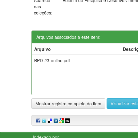
Aparece
Boletim de Pesquisa e Desenvolvime
nas
coleções:
Arquivos associados a este item:
Arquivo
Descri
BPD-23-online.pdf
Mostrar registro completo do item
Visualizar esta
Indexado por