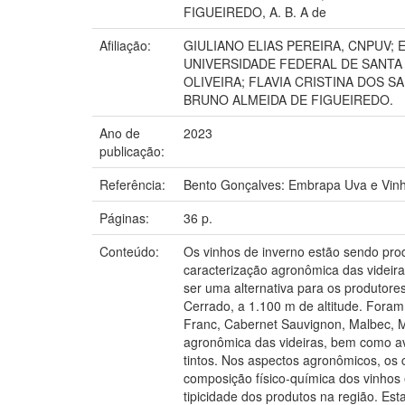
FIGUEIREDO, A. B. A de
Afiliação:
GIULIANO ELIAS PEREIRA, CNPUV;
UNIVERSIDADE FEDERAL DE SANTA 
OLIVEIRA; FLAVIA CRISTINA DOS 
BRUNO ALMEIDA DE FIGUEIREDO.
Ano de
2023
publicação:
Referência:
Bento Gonçalves: Embrapa Uva e Vinh
Páginas:
36 p.
Conteúdo:
Os vinhos de inverno estão sendo produ
caracterização agronômica das videira
ser uma alternativa para os produtore
Cerrado, a 1.100 m de altitude. Fora
Franc, Cabernet Sauvignon, Malbec, Mo
agronômica das videiras, bem como ava
tintos. Nos aspectos agronômicos, os c
composição físico-química dos vinhos 
tipicidade dos produtos na região. Est