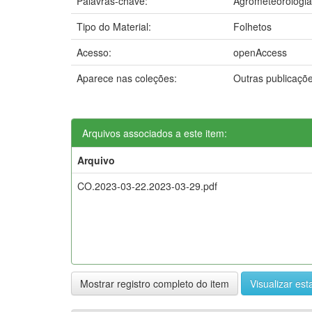
Palavras-chave:
Agrometeorologia
Tipo do Material:
Folhetos
Acesso:
openAccess
Aparece nas coleções:
Outras publicaçõ
Arquivos associados a este item:
Arquivo
CO.2023-03-22.2023-03-29.pdf
Mostrar registro completo do item
Visualizar esta