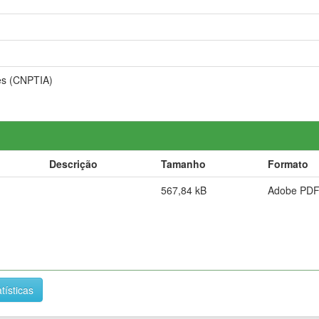
es (CNPTIA)
Descrição
Tamanho
Formato
567,84 kB
Adobe PD
tísticas