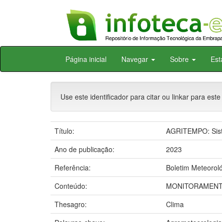
Skip
Página inicial
Navegar
Sobre
Est
navigation
Use este identificador para citar ou linkar para este
Título:
AGRITEMPO: Siste
Ano de publicação:
2023
Referência:
Boletim Meteorol
Conteúdo:
MONITORAMENTO
Thesagro:
Clima