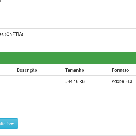
a
ões (CNPTIA)
Descrição
Tamanho
Formato
544,16 kB
Adobe PDF
tísticas