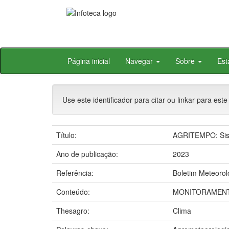
Skip
Página inicial
Navegar
Sobre
Est
navigation
Use este identificador para citar ou linkar para este
Título:
AGRITEMPO: Sist
Ano de publicação:
2023
Referência:
Boletim Meteorol
Conteúdo:
MONITORAMENT
Thesagro:
Clima