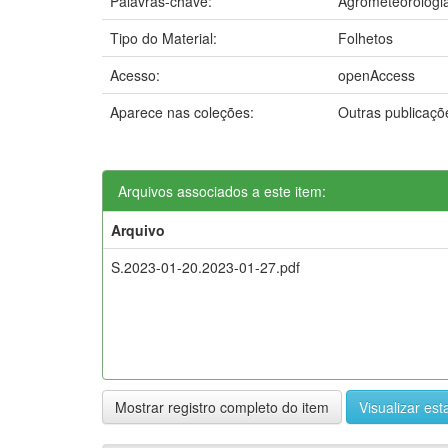
Palavras-chave:
Agrometeorologi
Tipo do Material:
Folhetos
Acesso:
openAccess
Aparece nas coleções:
Outras publicaç
Arquivos associados a este item:
Arquivo
S.2023-01-20.2023-01-27.pdf
Mostrar registro completo do item
Visualizar esta