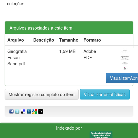
coleções:
Arquivos associados a este item:
Arquivo
Descrição
Tamanho
Formato
Geografia-
1,59 MB
Adobe
Edson-
PDF
Sano.pdf
Visualizar/Abri
Mostrar registro completo do item
Visualizar estatísticas
Indexado por