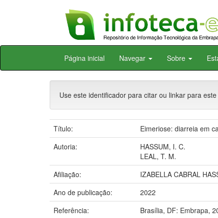
Skip
Página inicial
Navegar
Sobre
Est
navigation
Use este identificador para citar ou linkar para este
Título:
Eimeriose: diarreia em ca
Autoria:
HASSUM, I. C.
LEAL, T. M.
Afiliação:
IZABELLA CABRAL HASS
Ano de publicação:
2022
Referência:
Brasília, DF: Embrapa, 2