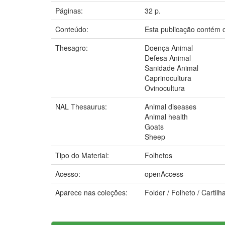
Páginas:
32 p.
Conteúdo:
Esta publicação contém o
Thesagro:
Doença Animal
Defesa Animal
Sanidade Animal
Caprinocultura
Ovinocultura
NAL Thesaurus:
Animal diseases
Animal health
Goats
Sheep
Tipo do Material:
Folhetos
Acesso:
openAccess
Aparece nas coleções:
Folder / Folheto / Carti