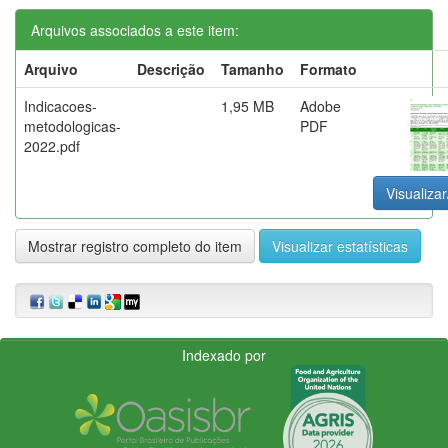
Arquivos associados a este item:
Arquivo
Descrição
Tamanho
Formato
Indicacoes-
1,95 MB
Adobe
metodologicas-
PDF
2022.pdf
Visualizar
Mostrar registro completo do item
Visualizar estatísticas
Indexado por