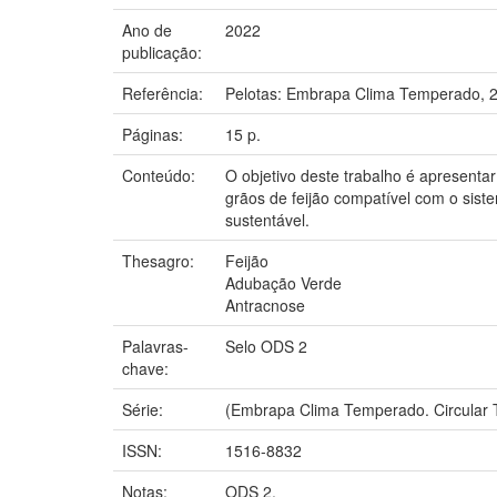
Ano de
2022
publicação:
Referência:
Pelotas: Embrapa Clima Temperado, 
Páginas:
15 p.
Conteúdo:
O objetivo deste trabalho é apresent
grãos de feijão compatível com o sist
sustentável.
Thesagro:
Feijão
Adubação Verde
Antracnose
Palavras-
Selo ODS 2
chave:
Série:
(Embrapa Clima Temperado. Circular T
ISSN:
1516-8832
Notas:
ODS 2.