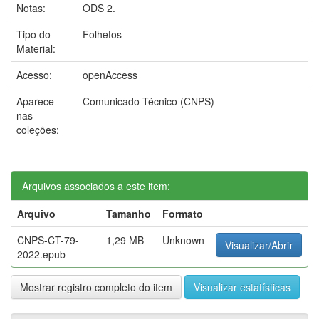
Notas:
ODS 2.
Tipo do
Folhetos
Material:
Acesso:
openAccess
Aparece
Comunicado Técnico (CNPS)
nas
coleções:
Arquivos associados a este item:
Arquivo
Tamanho
Formato
CNPS-CT-79-
1,29 MB
Unknown
Visualizar/Abrir
2022.epub
Mostrar registro completo do item
Visualizar estatísticas