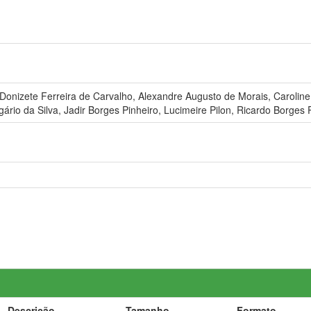
o Donizete Ferreira de Carvalho, Alexandre Augusto de Morais, Caroli
gário da Silva, Jadir Borges Pinheiro, Lucimeire Pilon, Ricardo Borges
Descrição
Tamanho
Formato