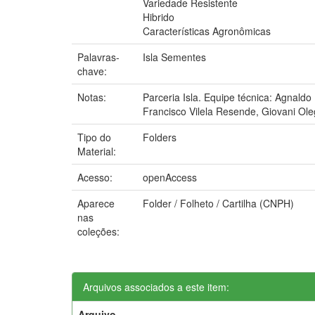
Variedade Resistente
Hibrido
Características Agronômicas
Palavras-
Isla Sementes
chave:
Notas:
Parceria Isla. Equipe técnica: Agnald
Francisco Vilela Resende, Giovani Ole
Tipo do
Folders
Material:
Acesso:
openAccess
Aparece
Folder / Folheto / Cartilha (CNPH)
nas
coleções:
Arquivos associados a este item:
Arquivo