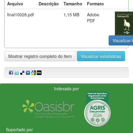
Arquivo
Descrição
Tamanho
Formato
final10028.pdf
1,15 MB
Adobe
PDF
Visualizar/
Mostrar registro completo do item
Visualizar estatísticas
Indexado por
Suportado por