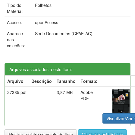
Tipo do
Folhetos
Material:
Acesso:
openAccess
Aparece
Série Documentos (CPAF-AC)
nas
coleções:
Arquivos associados a este item:
Arquivo
Descrição
Tamanho
Formato
27385.pdf
3,87 MB
Adobe
PDF
Visualizar/Abrir
Mostrar registro completo do item
Visualizar estatísticas