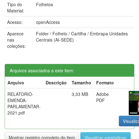
Tipo do
Folhetos
Material:
Acesso:
openAccess
Aparece
Folder / Folheto / Cartilha / Embrapa Unidades
nas
Centrais (AI-SEDE)
coleções:
Arquivos associados a este item:
Arquivo
Descrição
Tamanho
Formato
RELATORIO-
3,33 MB
Adobe
EMENDA-
PDF
PARLAMENTAR-
2021.pdf
Visualiz
Mostrar registro completo do item
Visualizar estatísticas