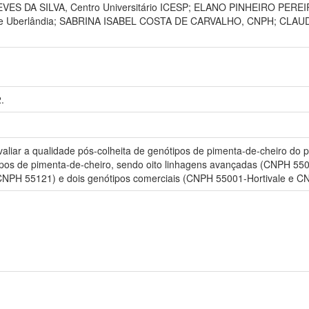
S DA SILVA, Centro Universitário ICESP; ELANO PINHEIRO PEREIRA
 de Uberlândia; SABRINA ISABEL COSTA DE CARVALHO, CNPH; CLAU
.
valiar a qualidade pós-colheita de genótipos de pimenta-de-cheiro 
ótipos de pimenta-de-cheiro, sendo oito linhagens avançadas (CNP
PH 55121) e dois genótipos comerciais (CNPH 55001-Hortivale e C