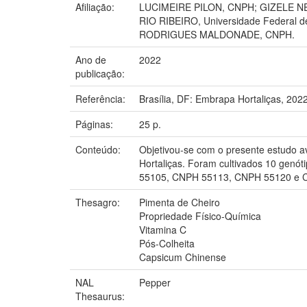
Afiliação:
LUCIMEIRE PILON, CNPH; GIZELE NEVE
RIO RIBEIRO, Universidade Federal
RODRIGUES MALDONADE, CNPH.
Ano de
2022
publicação:
Referência:
Brasília, DF: Embrapa Hortaliças, 2022
Páginas:
25 p.
Conteúdo:
Objetivou-se com o presente estudo a
Hortaliças. Foram cultivados 10 gen
55105, CNPH 55113, CNPH 55120 e CN
Thesagro:
Pimenta de Cheiro
Propriedade Físico-Química
Vitamina C
Pós-Colheita
Capsicum Chinense
NAL
Pepper
Thesaurus: