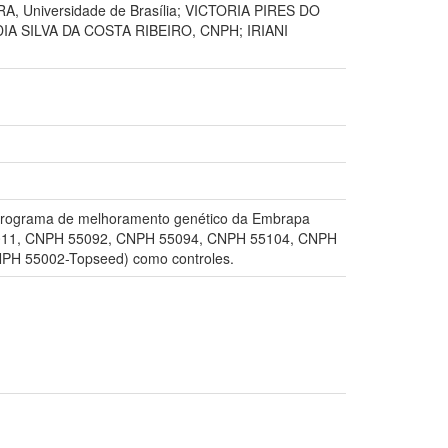
, Universidade de Brasília; VICTORIA PIRES DO
DIA SILVA DA COSTA RIBEIRO, CNPH; IRIANI
do programa de melhoramento genético da Embrapa
H 55011, CNPH 55092, CNPH 55094, CNPH 55104, CNPH
NPH 55002-Topseed) como controles.