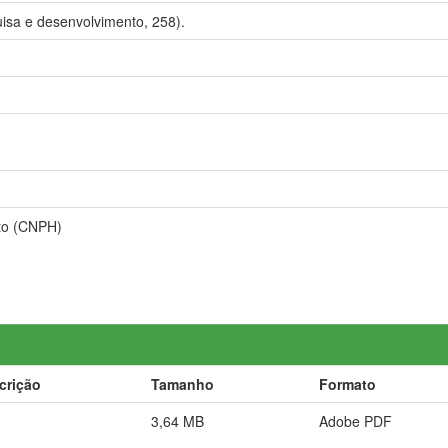
isa e desenvolvimento, 258).
to (CNPH)
crição
Tamanho
Formato
3,64 MB
Adobe PDF