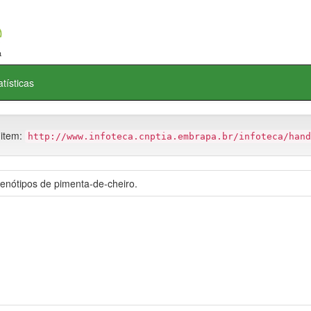
atísticas
 item:
http://www.infoteca.cnptia.embrapa.br/infoteca/hand
genótipos de pimenta-de-cheiro.