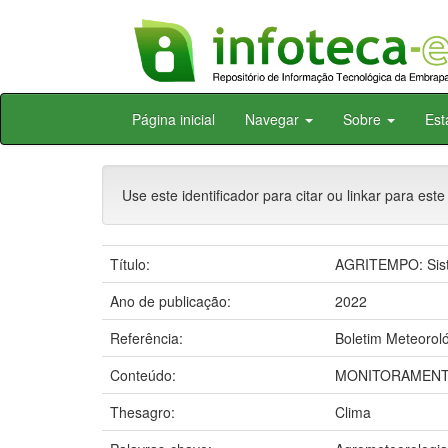
Skip
Página inicial
Navegar
Sobre
Est
navigation
Use este identificador para citar ou linkar para este
Título:
AGRITEMPO: Siste
Ano de publicação:
2022
Referência:
Boletim Meteoroló
Conteúdo:
MONITORAMENTO
Thesagro:
Clima