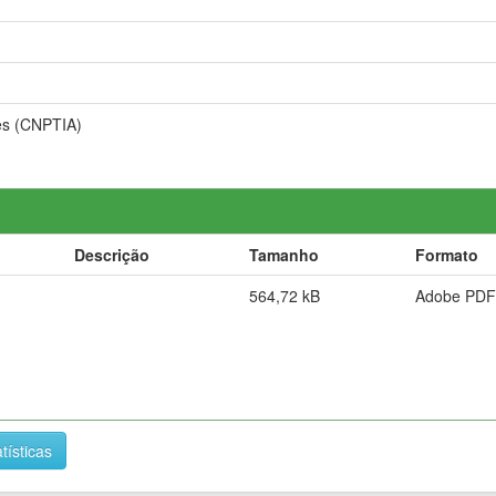
es (CNPTIA)
Descrição
Tamanho
Formato
564,72 kB
Adobe PDF
tísticas