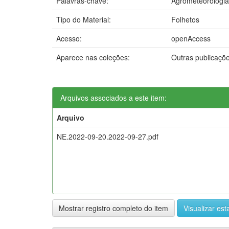
Palavras-chave:
Agrometeorologia
Tipo do Material:
Folhetos
Acesso:
openAccess
Aparece nas coleções:
Outras publicaçõ
Arquivos associados a este item:
Arquivo
NE.2022-09-20.2022-09-27.pdf
Mostrar registro completo do item
Visualizar esta