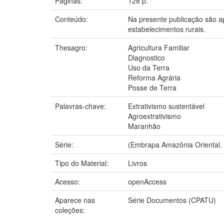
Páginas:
128 p.
Conteúdo:
Na presente publicação são apr
estabelecimentos rurais.
Thesagro:
Agricultura Familiar
Diagnostico
Uso da Terra
Reforma Agrária
Posse de Terra
Palavras-chave:
Extrativismo sustentável
Agroextrativismo
Maranhão
Série:
(Embrapa Amazônia Oriental.
Tipo do Material:
Livros
Acesso:
openAccess
Aparece nas
Série Documentos (CPATU)
coleções: