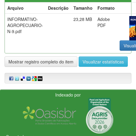
Arquivo
Descrição
Tamanho
Formato
INFORMATIVO-
23,28 MB
Adobe
AGROPECUARIO-
PDF
N-9.pdf
Visual
Mostrar registro completo do item
Visualizar estatísticas
Indexado por