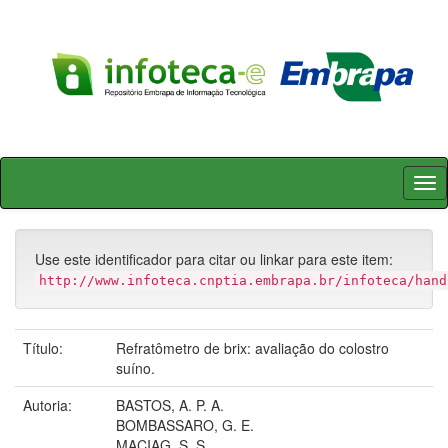
Skip
navigation
Use este identificador para citar ou linkar para este item:
http://www.infoteca.cnptia.embrapa.br/infoteca/hand
Título:
Refratômetro de brix: avaliação do colostro
suíno.
Autoria:
BASTOS, A. P. A.
BOMBASSARO, G. E.
MACIAG, S. S.