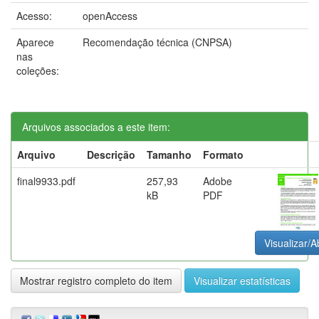
Acesso:
openAccess
Aparece
Recomendação técnica (CNPSA)
nas
coleções:
Arquivos associados a este item:
Arquivo
Descrição
Tamanho
Formato
final9933.pdf
257,93
Adobe
kB
PDF
Visualizar/A
Mostrar registro completo do item
Visualizar estatísticas