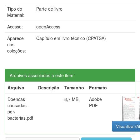
Tipo do
Parte de livro
Material:
Acesso:
openAccess
Aparece
Capítulo em livro técnico (CPATSA)
nas
coleções:
Arquivos associados a este item:
Arquivo
Descrição
Tamanho
Formato
Doencas-
8,7 MB
Adobe
causadas-
PDF
por-
bacterias.pdf
Visualizar/A