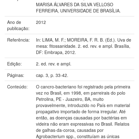
MARISA ÁLVARES DA SILVA VELLOSO
FERREIRA, UNIVERSIDADE DE BRASÍLIA.
Ano de
2012
publicação:
Referência:
In: LIMA, M. F.; MOREIRA, F. R. B. (Ed.). Uva de
mesa: fitossanidade. 2. ed. rev. e ampl. Brasília,
DF: Embrapa, 2012.
Edição:
2. ed. rev. e ampl.
Páginas:
cap. 3, p. 33-42.
Conteúdo:
O cancro-bacteriano foi registrado pela primeira
vez no Brasil, em 1998, em parreirais do polo
Petrolina, PE - Juazeiro, BA, muito
provavelmente, introduzido no País em material
propagativo importado de forma irregular. Até
então, as doenças causadas por bactérias em
videira não eram expressivas no Brasil. Relatos
de galhas-da-coroa, causadas por
Agrobacterium spp., constituíam as únicas