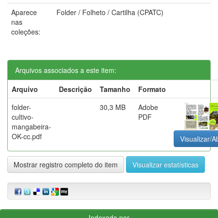
Aparece
Folder / Folheto / Cartilha (CPATC)
nas
coleções:
Arquivos associados a este item:
Arquivo
Descrição
Tamanho
Formato
folder-
30,3 MB
Adobe
cultivo-
PDF
mangabeira-
OK-cc.pdf
Visualizar/Ab
Mostrar registro completo do item
Visualizar estatísticas
Indexado por