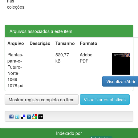
nas
coleções:
Arquivos associados a este item:
Arquivo
Descrição
Tamanho
Formato
Plantas-
520,77
Adobe
para-o-
kB
PDF
Futuro-
Norte-
1069-
Visualizar/Abrir
1078.pdf
Mostrar registro completo do item
Visualizar estatísticas
Indexado por