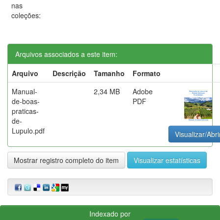
nas
coleções:
Arquivos associados a este item:
Arquivo
Descrição
Tamanho
Formato
Manual-
2,34 MB
Adobe
de-boas-
PDF
praticas-
de-
Lupulo.pdf
Visualizar/Abri
Mostrar registro completo do item
Visualizar estatísticas
Indexado por