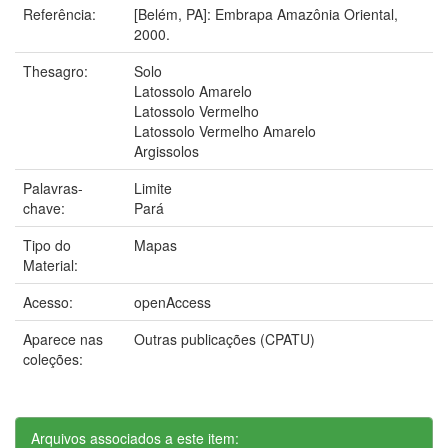
Referência:
[Belém, PA]: Embrapa Amazônia Oriental,
2000.
Thesagro:
Solo
Latossolo Amarelo
Latossolo Vermelho
Latossolo Vermelho Amarelo
Argissolos
Palavras-
Limite
chave:
Pará
Tipo do
Mapas
Material:
Acesso:
openAccess
Aparece nas
Outras publicações (CPATU)
coleções:
Arquivos associados a este item: