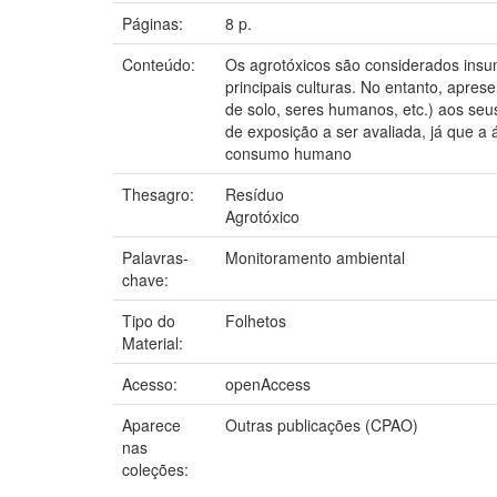
Páginas:
8 p.
Conteúdo:
Os agrotóxicos são considerados insum
principais culturas. No entanto, apre
de solo, seres humanos, etc.) aos seus
de exposição a ser avaliada, já que a
consumo humano
Thesagro:
Resíduo
Agrotóxico
Palavras-
Monitoramento ambiental
chave:
Tipo do
Folhetos
Material:
Acesso:
openAccess
Aparece
Outras publicações (CPAO)
nas
coleções: