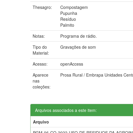
Thesagro:
Compostagem
Pupunha
Resíduo
Palmito
Notas:
Programa de rádio.
Tipo do
Gravações de som
Material:
Acesso:
openAccess
Aparece
Prosa Rural / Embrapa Unidades Cent
nas
coleções:
Arquivos associados a este item:
Arquivo
PGM-06-CO-2022-USO-DE-RESIDUOS-DA-AGROI