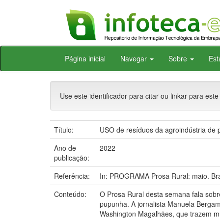
Skip
Página inicial
Navegar
Sobre
Est
navigation
Use este identificador para citar ou linkar para este
Título:
USO de resíduos da agroindústria de
Ano de
2022
publicação:
Referência:
In: PROGRAMA Prosa Rural: maio. Bra
Conteúdo:
O Prosa Rural desta semana fala sobr
pupunha. A jornalista Manuela Berga
Washington Magalhães, que trazem mu