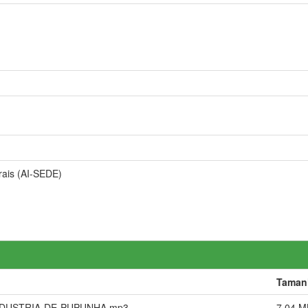
rais (AI-SEDE)
Taman
NDUSTRIA-DE-PUPUNHA.mp3
7,04 M