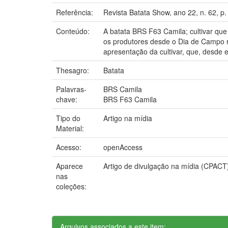
Referência:
Revista Batata Show, ano 22, n. 62, p.
Conteúdo:
A batata BRS F63 Camila; cultivar qu
os produtores desde o Dia de Campo r
apresentação da cultivar, que, desde
Thesagro:
Batata
Palavras-
BRS Camila
chave:
BRS F63 Camila
Tipo do
Artigo na mídia
Material:
Acesso:
openAccess
Aparece
Artigo de divulgação na mídia (CPACT
nas
coleções:
Arquivos associados a este item: