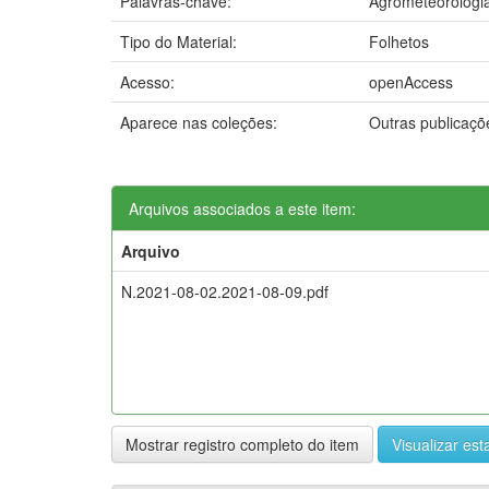
Palavras-chave:
Agrometeorologi
Tipo do Material:
Folhetos
Acesso:
openAccess
Aparece nas coleções:
Outras publicaç
Arquivos associados a este item:
Arquivo
N.2021-08-02.2021-08-09.pdf
Mostrar registro completo do item
Visualizar esta