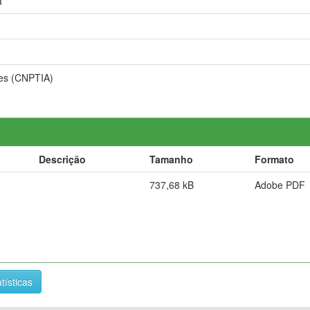
a
ões (CNPTIA)
Descrição
Tamanho
Formato
737,68 kB
Adobe PDF
tísticas