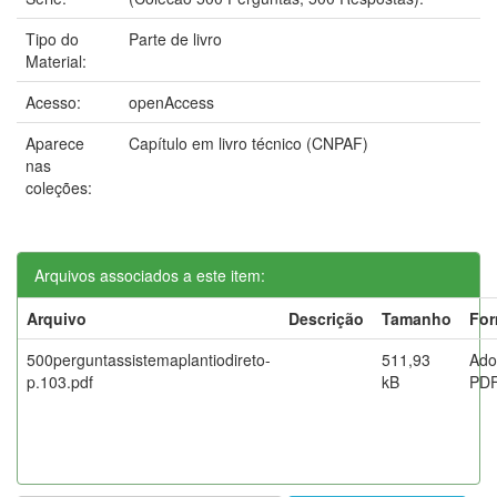
Tipo do
Parte de livro
Material:
Acesso:
openAccess
Aparece
Capítulo em livro técnico (CNPAF)
nas
coleções:
Arquivos associados a este item:
Arquivo
Descrição
Tamanho
For
500perguntassistemaplantiodireto-
511,93
Ado
p.103.pdf
kB
PD